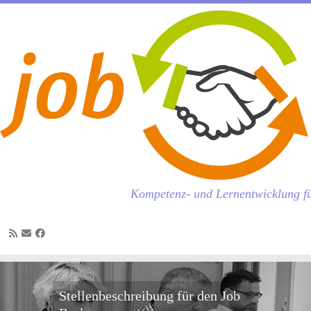
Kompetenz- und Lernentwicklung fü
Zum
Inhalt
Stellenbeschreibung für den Job
springen