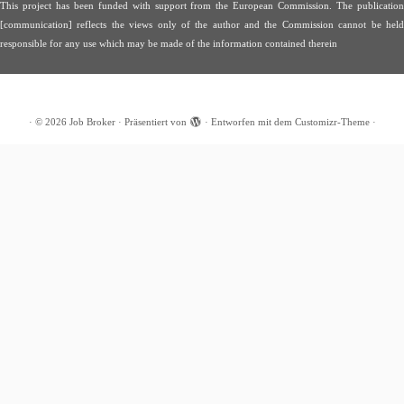
This project has been funded with support from the European Commission. The publication
[communication] reflects the views only of the author and the Commission cannot be held
responsible for any use which may be made of the information contained therein
·
© 2026
Job Broker
·
Präsentiert von
·
Entworfen mit dem
Customizr-Theme
·