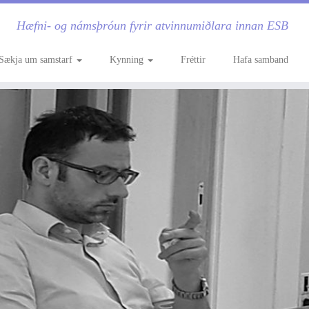
Hæfni- og námsþróun fyrir atvinnumiðlara innan ESB
Sækja um samstarf
Kynning
Fréttir
Hafa samband