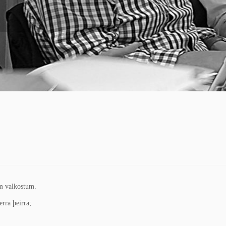
um valkostum.
rra þeirra;