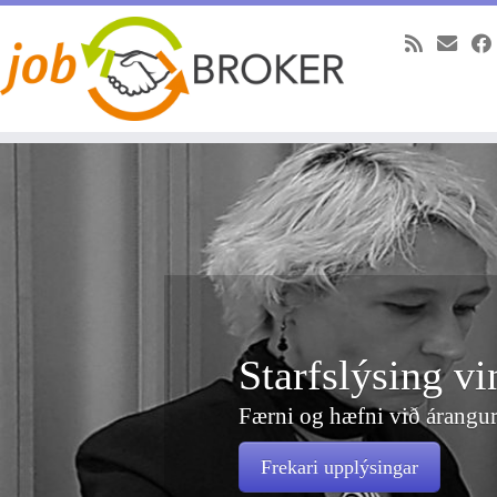
Skip
to
content
Starfslýsing vinnumiðlara
Færni og hæfni við árangursríka vinnumiðlun
Frekari upplýsingar