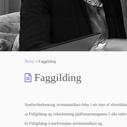
Home
»
Faggilding
Faggilding
Starfsviðurkenning atvinnumiðlara felur í sér einn af eftirtöld
a) Fullgilding og viðurkenning þjálfunareininganna 5 eða einhve
b) Fullgilding á starfsvenjum atvinnumiðlara og;